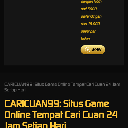
dengan lebih
dari 5000
pertandingan
dan 18.000
pasar per
bulan.
MAIN
CARICUAN99: Situs Game Online Tempat Cari Cuan 24 Jam
Setiap Hari
CARICUAN99: Situs Game
Online Tempat Cari Cuan 24
Jam Setiap Hari