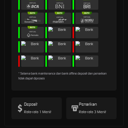
* Selama bank maintenance dan bank offline deposit dan penarikan
tidak dapat diproses
Deposit
Penarikan
Rata-rata 1 Menit
Rata-rata 3 Menit