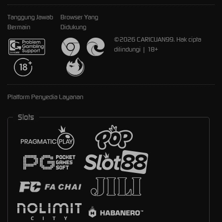
Tanggung Jawab
Browser Yang
Bermain
Didukung
©2026 CARICUAN99. Hak cipta
dilindungi | 18+
Platform Penyedia Layanan
Slots