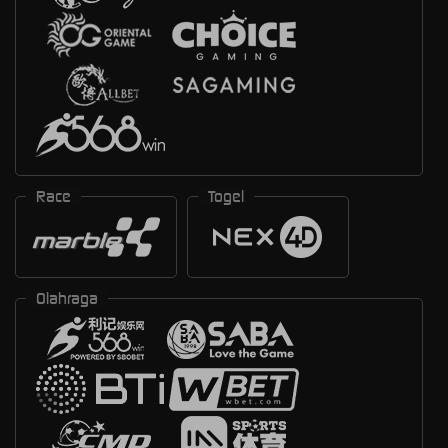
Race
Togel
Olahraga