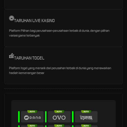
TARUHAN LIVE KASINO
Platform Pilihan bagi perusahaan-perusahaan terbaik di dunia, dengan pilihan
variasi game terbanyak
TARUHAN TOGEL
Platform togel yang menarik dari perusahan terbaik di dunia yang menawarkan
hadiah kemenangan besar