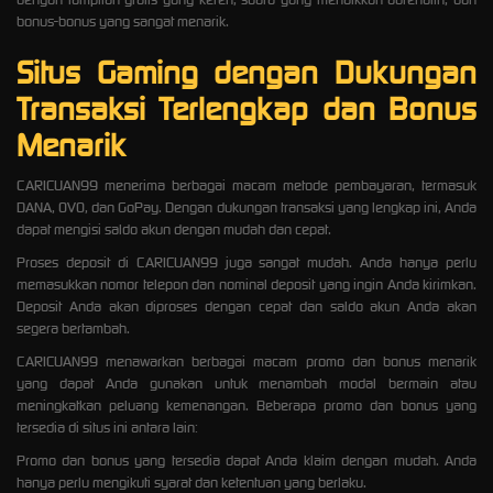
bonus-bonus yang sangat menarik.
Situs Gaming dengan Dukungan
Transaksi Terlengkap dan Bonus
Menarik
CARICUAN99 menerima berbagai macam metode pembayaran, termasuk
DANA, OVO, dan GoPay. Dengan dukungan transaksi yang lengkap ini, Anda
dapat mengisi saldo akun dengan mudah dan cepat.
Proses deposit di CARICUAN99 juga sangat mudah. Anda hanya perlu
memasukkan nomor telepon dan nominal deposit yang ingin Anda kirimkan.
Deposit Anda akan diproses dengan cepat dan saldo akun Anda akan
segera bertambah.
CARICUAN99 menawarkan berbagai macam promo dan bonus menarik
yang dapat Anda gunakan untuk menambah modal bermain atau
meningkatkan peluang kemenangan. Beberapa promo dan bonus yang
tersedia di situs ini antara lain:
Promo dan bonus yang tersedia dapat Anda klaim dengan mudah. Anda
hanya perlu mengikuti syarat dan ketentuan yang berlaku.