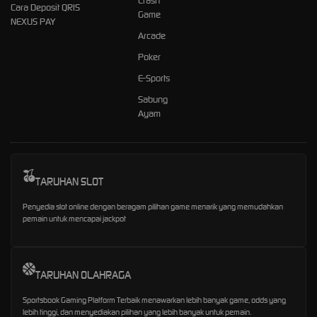
Crash
Cara Deposit QRIS
Game
NEXUS PAY
Arcade
Poker
E-Sports
Sabung
Ayam
TARUHAN SLOT
Penyedia slot online dengan beragam pilihan game menarik yang memudahkan
pemain untuk mencapai jackpot
TARUHAN OLAHRAGA
Sportsbook Gaming Platform Terbaik menawarkan lebih banyak game, odds yang
lebih tinggi, dan menyediakan pilihan yang lebih banyak untuk pemain.