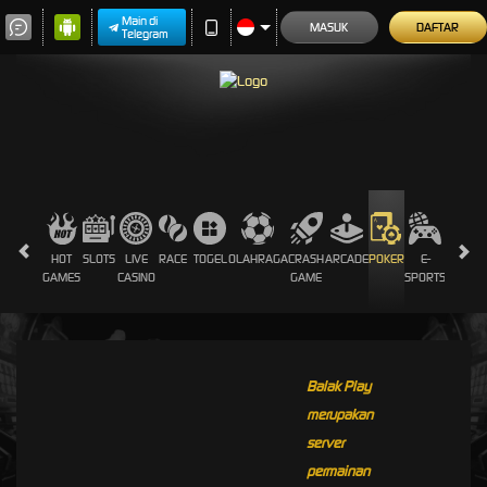
Main di
MASUK
DAFTAR
Telegram
HOT
SLOTS
LIVE
RACE
TOGEL
OLAHRAGA
CRASH
ARCADE
POKER
E-
SABUN
GAMES
CASINO
GAME
SPORTS
AYAM
Balak Play
merupakan
server
permainan