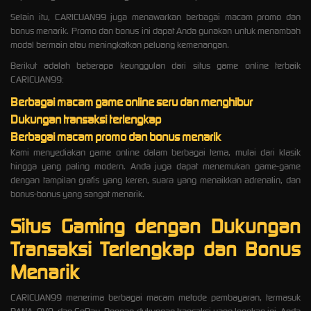
Selain itu, CARICUAN99 juga menawarkan berbagai macam promo dan
bonus menarik. Promo dan bonus ini dapat Anda gunakan untuk menambah
modal bermain atau meningkatkan peluang kemenangan.
Berikut adalah beberapa keunggulan dari situs game online terbaik
CARICUAN99:
Berbagai macam game online seru dan menghibur
Dukungan transaksi terlengkap
Berbagai macam promo dan bonus menarik
Kami menyediakan game online dalam berbagai tema, mulai dari klasik
hingga yang paling modern. Anda juga dapat menemukan game-game
dengan tampilan grafis yang keren, suara yang menaikkan adrenalin, dan
bonus-bonus yang sangat menarik.
Situs Gaming dengan Dukungan
Transaksi Terlengkap dan Bonus
Menarik
CARICUAN99 menerima berbagai macam metode pembayaran, termasuk