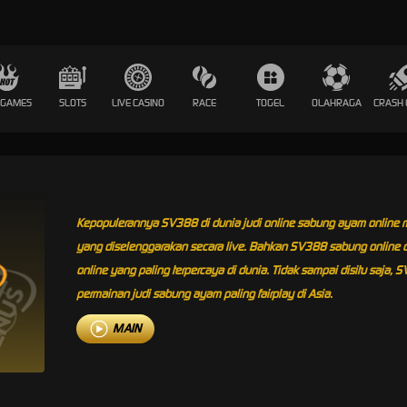
 GAMES
SLOTS
LIVE CASINO
RACE
TOGEL
OLAHRAGA
CRASH
Kepopulerannya SV388 di dunia judi online sabung ayam online
yang diselenggarakan secara live. Bahkan SV388 sabung online 
online yang paling terpercaya di dunia. Tidak sampai disitu saja
permainan judi sabung ayam paling fairplay di Asia.
MAIN