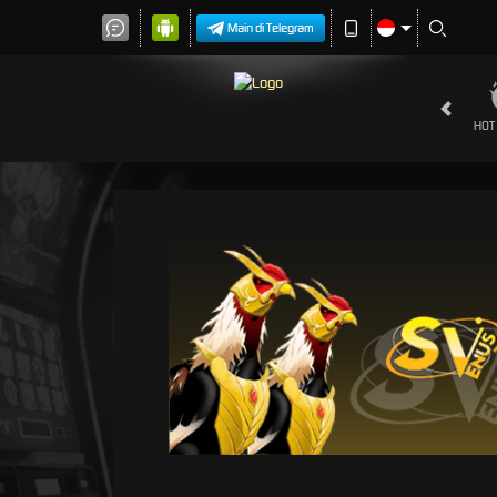
Main di Telegram
HOT