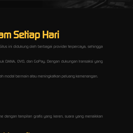
am Setiap Hari
tus ini didukung oleh berbagai provider terpercaya, sehingga
suk DANA, OVO, dan GoPay. Dengan dukungan transaksi yang
bah modal bermain atau meningkatkan peluang kemenangan.
e dengan tampilan grafis yang keren, suara yang menaikkan