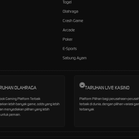
Togel
Olahraga
Crash Game
Arcade
Poker
E-Sports
Sabung Ayam
RUHAN OLAHRAGA
TARUHAN LIVE KASINO
ook Gaming Platform Terbaik
Platform Pilihan bagi perusahaan-perusa
kan lebih banyak game, odds yang lebih
terbaik di dunia, dengan pilihan variasi g
 dan menyediakan pilihan yang lebih
terbanyak
untuk pemain.