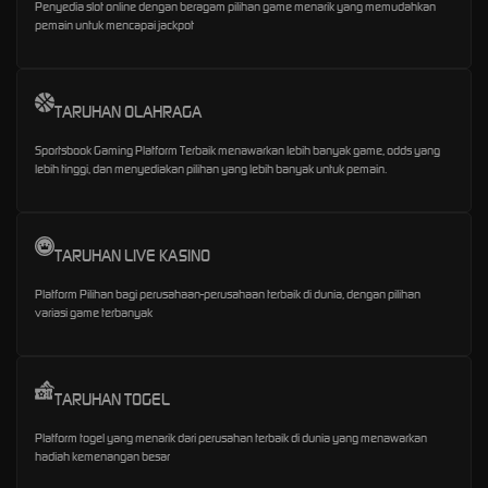
Penyedia slot online dengan beragam pilihan game menarik yang memudahkan
pemain untuk mencapai jackpot
TARUHAN OLAHRAGA
Sportsbook Gaming Platform Terbaik menawarkan lebih banyak game, odds yang
lebih tinggi, dan menyediakan pilihan yang lebih banyak untuk pemain.
TARUHAN LIVE KASINO
Platform Pilihan bagi perusahaan-perusahaan terbaik di dunia, dengan pilihan
variasi game terbanyak
TARUHAN TOGEL
Platform togel yang menarik dari perusahan terbaik di dunia yang menawarkan
hadiah kemenangan besar