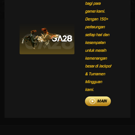
bagi para
gamer kami.
Dengan 150+
pertarungan
setiap hari dan
kesempatan
untuk meraih
kemenangan
besar di Jackpot
& Turnamen
Mingguan
kami.
MAIN