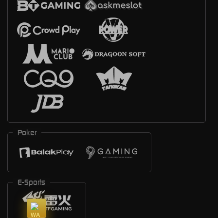
Poker
E-Sports