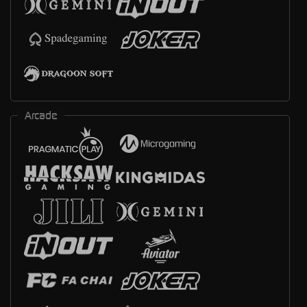
Arcade