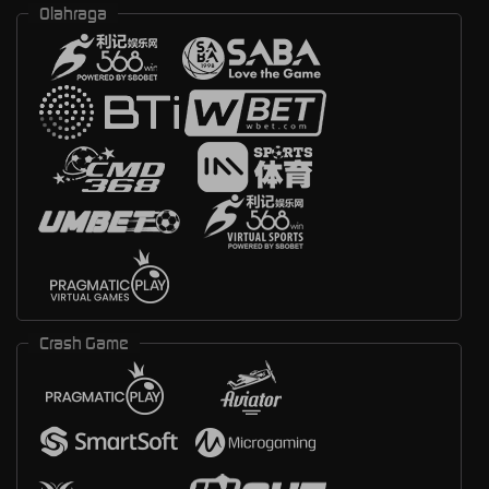
Olahraga
Crash Game