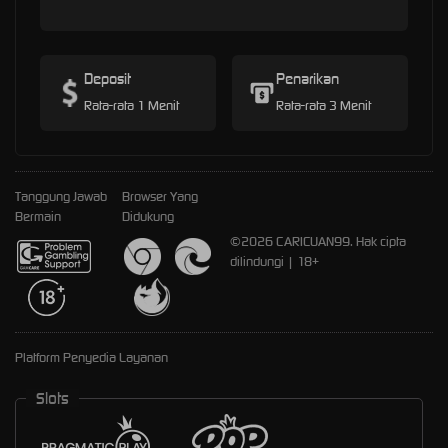
Deposit
Penarikan
Rata-rata 1 Menit
Rata-rata 3 Menit
Tanggung Jawab
Browser Yang
Bermain
Didukung
©2026 CARICUAN99. Hak cipta
dilindungi | 18+
Platform Penyedia Layanan
Slots